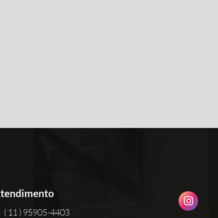
tendimento
( 11 ) 95905-4403