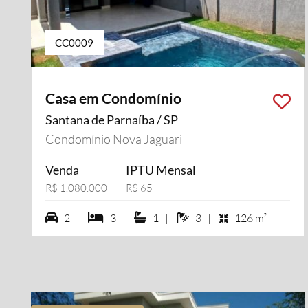
CC0009
Casa em Condomínio
Santana de Parnaíba / SP
Condomínio Nova Jaguari
Venda
IPTU Mensal
R$ 1.080.000
R$ 65
2 vagas na garagem
3 dormiórios
1 suítes
3 banheiros
2 |
3 |
1 |
3 |
126 m²