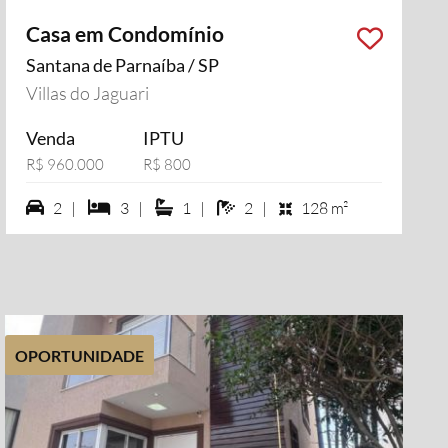
Casa em Condomínio
Santana de Parnaíba / SP
Villas do Jaguari
Venda
IPTU
R$ 960.000
R$ 800
2 vagas na garagem
3 dormiórios
1 suítes
2 banheiros
2 |
3 |
1 |
2 |
128 m²
OPORTUNIDADE