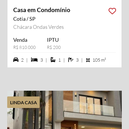
Casa em Condomínio
Cotia / SP
Chácara Ondas Verdes
Venda
IPTU
R$ 810.000
R$ 200
2 vagas na garagem
3 dormiórios
1 suítes
3 banheiros
2 |
3 |
1 |
3 |
105 m²
LINDA CASA