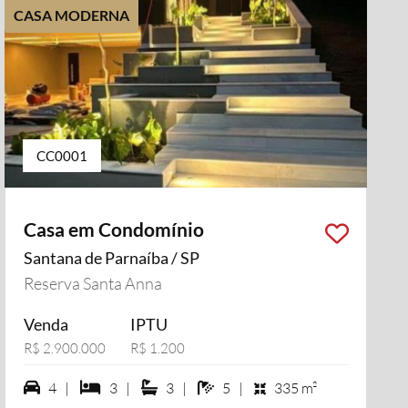
CASA MODERNA
CC0001
Casa em Condomínio
Santana de Parnaíba / SP
Reserva Santa Anna
Venda
IPTU
R$ 2.900.000
R$ 1.200
4 vagas na garagem
3 dormiórios
3 suítes
5 banheiros
4 |
3 |
3 |
5 |
335 m²