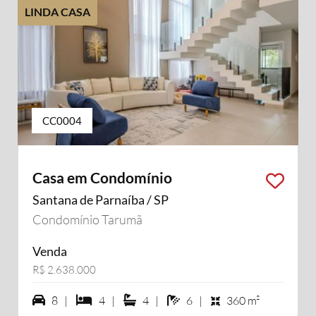
LINDA CASA
CC0004
Casa em Condomínio
Santana de Parnaíba / SP
Condomínio Tarumã
Venda
R$ 2.638.000
8 vagas na garagem
4 dormiórios
4 suítes
6 banheiros
8 |
4 |
4 |
6 |
360 m²