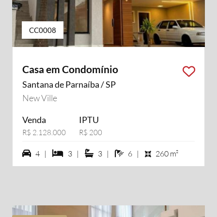
CC0008
Casa em Condomínio
Santana de Parnaíba / SP
New Ville
Venda
IPTU
R$ 2.128.000
R$ 200
4 vagas na garagem
3 dormiórios
3 suítes
6 banheiros
4 |
3 |
3 |
6 |
260 m²