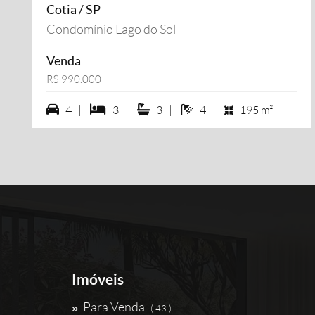
Cotia / SP
Condomínio Lago do Sol
Venda
R$ 990.000
4 vagas na garagem
3 dormiórios
3 suítes
4 banheiros
4 |
3 |
3 |
4 |
195 m²
Imóveis
Para Venda
( 43 )