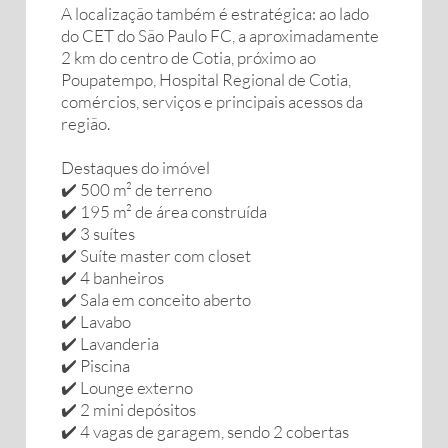
A localização também é estratégica: ao lado
do CET do São Paulo FC, a aproximadamente
2 km do centro de Cotia, próximo ao
Poupatempo, Hospital Regional de Cotia,
comércios, serviços e principais acessos da
região.
Destaques do imóvel
✔️ 500 m² de terreno
✔️ 195 m² de área construída
✔️ 3 suítes
✔️ Suíte master com closet
✔️ 4 banheiros
✔️ Sala em conceito aberto
✔️ Lavabo
✔️ Lavanderia
✔️ Piscina
✔️ Lounge externo
✔️ 2 mini depósitos
✔️ 4 vagas de garagem, sendo 2 cobertas