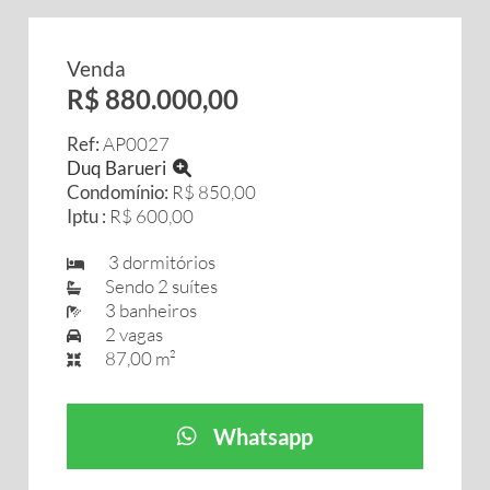
Venda
R$ 880.000,00
Ref:
AP0027
Duq Barueri
Condomínio:
R$ 850,00
Iptu :
R$ 600,00
3 dormitórios
Sendo 2 suítes
3 banheiros
2 vagas
87,00 m²
Whatsapp